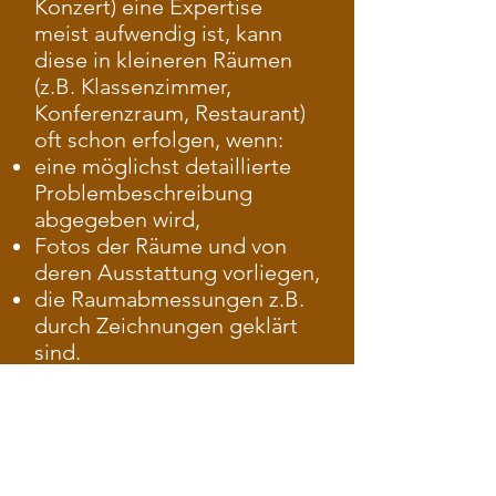
Konzert) eine Expertise
meist aufwendig ist, kann
diese in kleineren Räumen
(z.B. Klassenzimmer,
Konferenzraum, Restaurant)
oft schon erfolgen, wenn:
eine möglichst detaillierte
Problembeschreibung
abgegeben wird,
Fotos der Räume und von
deren Ausstattung vorliegen,
die Raumabmessungen z.B.
durch Zeichnungen geklärt
sind.
Unter d
iesen
Voraussetzungen kann die
Stiftung mit konkreten
Hinweisen das weitere
Vorgehen eröffnen.